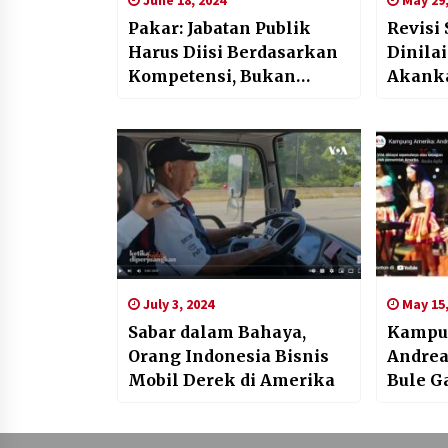
Pakar: Jabatan Publik
Revisi
Harus Diisi Berdasarkan
Dinila
Kompetensi, Bukan
Akanka
‘Balas Budi’
MK?
July 3, 2024
May 15,
Sabar dalam Bahaya,
Kampu
Orang Indonesia Bisnis
Andrea
Mobil Derek di Amerika
Bule G
Koplo