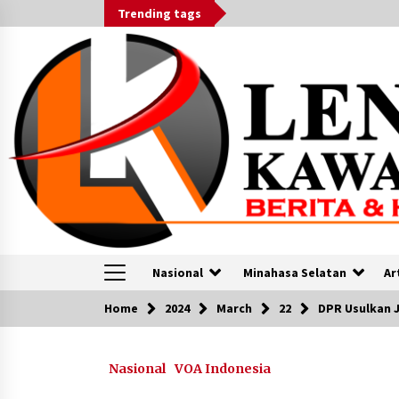
Skip
Trending tags
to
content
Nasional
Minahasa Selatan
Ar
Home
2024
March
22
DPR Usulkan J
VOA
Nasional
VOA Indonesia
Berita VOA Indonesia : Jelang Debu
Messi di AS