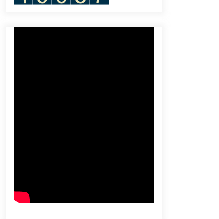
ASEAN
September 5, 2023
KontraS: 641 Peristiwa Kekerasan
Setahun Terakhir Libatkan Polisi
July 3, 2024
VOA Creative Talk: Lerryant Krisdy,
“Dari Depok bikin film di New York”
July 3, 2024
Minsel Siap Gemparkan Porprov
Sulut XII: Target Lampaui Prestasi
Sebelumnya!
October 9, 2025