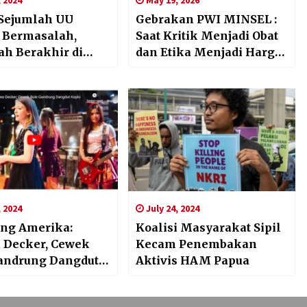
 Sejumlah UU
Gebrakan PWI MINSEL :
i Bermasalah,
Saat Kritik Menjadi Obat
h Berakhir di
dan Etika Menjadi Harga
Mati
 2024
July 24, 2024
ng Amerika:
Koalisi Masyarakat Sipil
 Decker, Cewek
Kecam Penembakan
andrung Dangdut
Aktivis HAM Papua