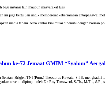
h bagi instansi lain maupun masyarakat luas.
an ini juga bertujuan untuk mempererat kebersamaan antarpegawai melal
pkan media tanam. Area kantor kini mulai dipenuhi dengan barisan pol
ahun ke-72 Jemaat GMIM “Syalom” Aerga
Selatan, Brigjen TNI (Purn.) Theodorus Kawatu, S.I.P., menghadiri
yukur tersebut dipimpin oleh Dr. Roy Tamaweol, S.Th., M.Th., S.E., 