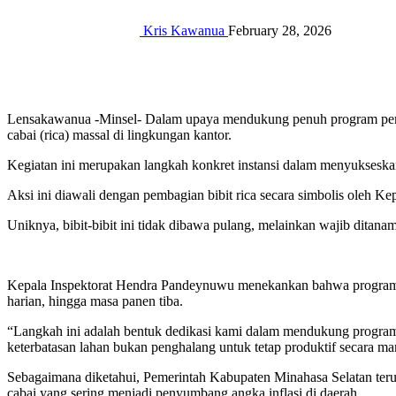
Kris Kawanua
February 28, 2026
Lensakawanua -Minsel- Dalam upaya mendukung penuh program pemer
cabai (rica) massal di lingkungan kantor.
‎‎Kegiatan ini merupakan langkah konkret instansi dalam menyuksesk
Aksi ini diawali dengan pembagian bibit rica secara simbolis oleh
Uniknya, bibit-bibit ini tidak dibawa pulang, melainkan wajib ditan
Kepala Inspektorat Hendra Pandeynuwu menekankan bahwa program ini
harian, hingga masa panen tiba.‎‎
“Langkah ini adalah bentuk dedikasi kami dalam mendukung program
keterbatasan lahan bukan penghalang untuk tetap produktif secara mand
Sebagaimana diketahui, Pemerintah Kabupaten Minahasa Selatan teru
cabai yang sering menjadi penyumbang angka inflasi di daerah.‎‎