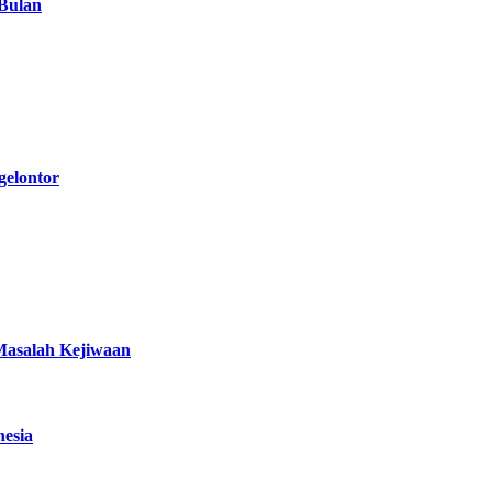
 Bulan
gelontor
Masalah Kejiwaan
nesia