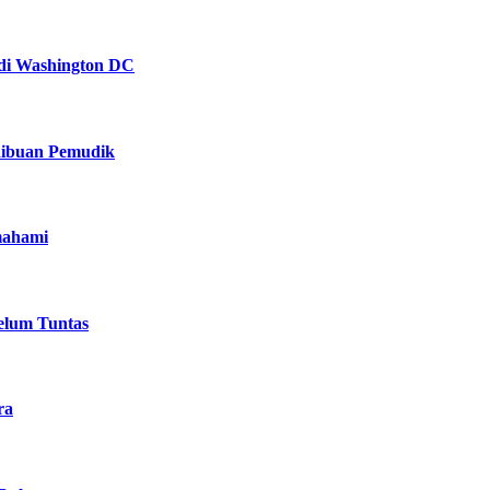
! di Washington DC
Ribuan Pemudik
mahami
elum Tuntas
ra