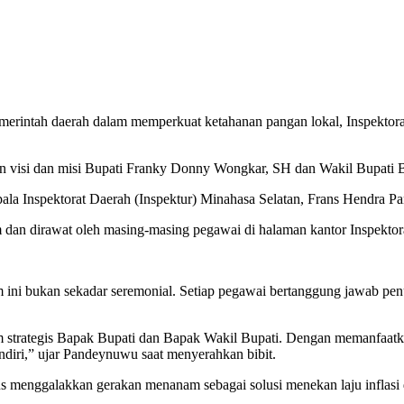
intah daerah dalam memperkuat ketahanan pangan lokal, Inspektora
an visi dan misi Bupati Franky Donny Wongkar, SH dan Wakil Bupati B
 Kepala Inspektorat Daerah (Inspektur) Minahasa Selatan, Frans Hen
am dan dirawat oleh masing-masing pegawai di halaman kantor Inspekto
 bukan sekadar seremonial. Setiap pegawai bertanggung jawab penuh 
 strategis Bapak Bupati dan Bapak Wakil Bupati. Dengan memanfaatk
iri,” ujar Pandeynuwu saat menyerahkan bibit.‎‎‎
s menggalakkan gerakan menanam sebagai solusi menekan laju inflasi d