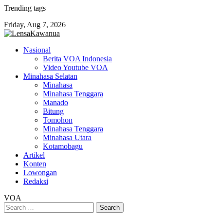
Skip
Trending tags
to
Friday, Aug 7, 2026
content
Nasional
Berita VOA Indonesia
Video Youtube VOA
Minahasa Selatan
Minahasa
Minahasa Tenggara
Manado
Bitung
Tomohon
Minahasa Tenggara
Minahasa Utara
Kotamobagu
Artikel
Konten
Lowongan
Redaksi
VOA
Search
for: