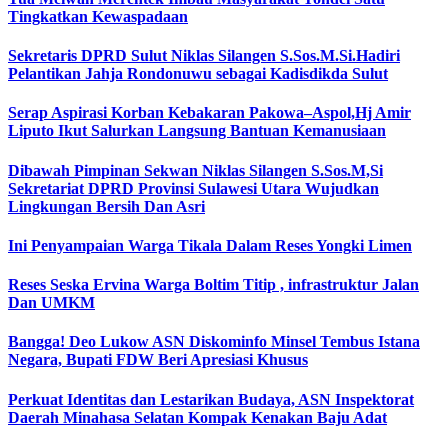
Tingkatkan Kewaspadaan
Sekretaris DPRD Sulut Niklas Silangen S.Sos.M.Si.Hadiri
Pelantikan Jahja Rondonuwu sebagai Kadisdikda Sulut
Serap Aspirasi Korban Kebakaran Pakowa–Aspol,Hj Amir
Liputo Ikut Salurkan Langsung Bantuan Kemanusiaan
Dibawah Pimpinan Sekwan Niklas Silangen S.Sos.M,Si
Sekretariat DPRD Provinsi Sulawesi Utara Wujudkan
Lingkungan Bersih Dan Asri
Ini Penyampaian Warga Tikala Dalam Reses Yongki Limen
Reses Seska Ervina Warga Boltim Titip , infrastruktur Jalan
Dan UMKM
Bangga! Deo Lukow ASN Diskominfo Minsel Tembus Istana
Negara, Bupati FDW Beri Apresiasi Khusus‎
Perkuat Identitas dan Lestarikan Budaya, ASN Inspektorat
Daerah Minahasa Selatan Kompak Kenakan Baju Adat