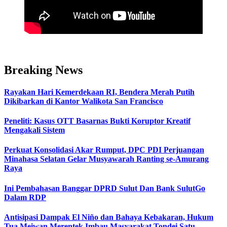
Breaking News
Rayakan Hari Kemerdekaan RI, Bendera Merah Putih
Dikibarkan di Kantor Walikota San Francisco
Peneliti: Kasus OTT Basarnas Bukti Koruptor Kreatif
Mengakali Sistem
Perkuat Konsolidasi Akar Rumput, DPC PDI Perjuangan
Minahasa Selatan Gelar Musyawarah Ranting se-Amurang
Raya
Ini Pembahasan Banggar DPRD Sulut Dan Bank SulutGo
Dalam RDP
Antisipasi Dampak El Niño dan Bahaya Kebakaran, Hukum
Tua Meiwan Merentek Imbau Masyarakat Tondei Satu