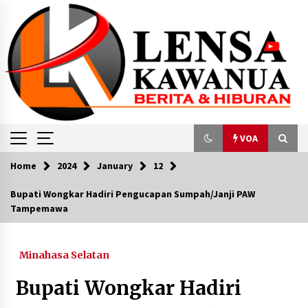
Skip
to
content
VOA
Home
2024
January
12
VOA
Bupati Wongkar Hadiri Pengucapan Sumpah/Janji PAW
Tampemawa
Jelang World Water Forum, Polisi Perketat
Keamanan di Bali
May 15, 2024
Minahasa Selatan
VOA Indonesia : Perbudakan Modern di
Bupati Wongkar Hadiri
Indonesia, Jutaan Pekerja Rumah Tangga
Bekerja Tanpa Perlindungan Hukum