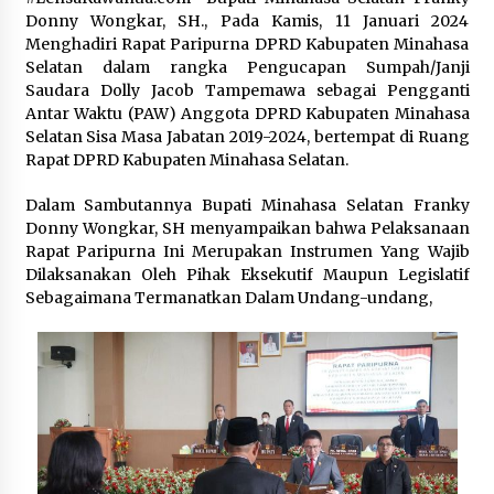
September 10, 2023
Donny Wongkar, SH., Pada Kamis, 11 Januari 2024
Menghadiri Rapat Paripurna DPRD Kabupaten Minahasa
Selatan dalam rangka Pengucapan Sumpah/Janji
RS Indonesia di Gaza Lumpuh di tengah
Ancaman Serangan Israel ke Fasilitas Medis
Saudara Dolly Jacob Tampemawa sebagai Pengganti
November 21, 2023
Antar Waktu (PAW) Anggota DPRD Kabupaten Minahasa
Selatan Sisa Masa Jabatan 2019-2024, bertempat di Ruang
Rapat DPRD Kabupaten Minahasa Selatan.
2024, Pemerintah Alokasikan Rp40,6 Triliun
Bangun IKN
Dalam Sambutannya Bupati Minahasa Selatan Franky
August 18, 2023
Donny Wongkar, SH menyampaikan bahwa Pelaksanaan
Rapat Paripurna Ini Merupakan Instrumen Yang Wajib
Pakar: Status Jakarta Sebagai Ibu Kota Masih
Dilaksanakan Oleh Pihak Eksekutif Maupun Legislatif
Berlaku
Sebagaimana Termanatkan Dalam Undang-undang,
March 12, 2024
Laporan VOA untuk Kompas TV: WNI di AS
Gunakan Hak Pilih Pemilu
February 11, 2024
Pemilu Indonesia di Luar Negeri Sempat
Terganggu Situasi Darurat