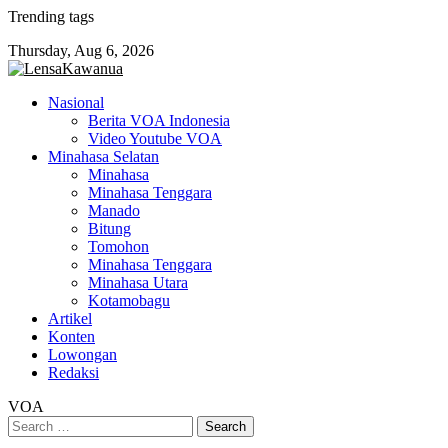
Skip
Trending tags
to
Thursday, Aug 6, 2026
content
Nasional
Berita VOA Indonesia
Video Youtube VOA
Minahasa Selatan
Minahasa
Minahasa Tenggara
Manado
Bitung
Tomohon
Minahasa Tenggara
Minahasa Utara
Kotamobagu
Artikel
Konten
Lowongan
Redaksi
VOA
Search
for: