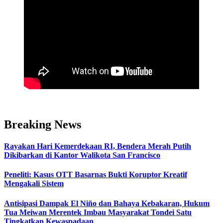
Breaking News
Rayakan Hari Kemerdekaan RI, Bendera Merah Putih
Dikibarkan di Kantor Walikota San Francisco
Peneliti: Kasus OTT Basarnas Bukti Koruptor Kreatif
Mengakali Sistem
Antisipasi Dampak El Niño dan Bahaya Kebakaran, Hukum
Tua Meiwan Merentek Imbau Masyarakat Tondei Satu
Tingkatkan Kewaspadaan