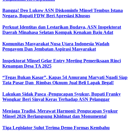
Bangga! Deo Lukow ASN Diskominfo Minsel Tembus Istana
Negara, Bupati FDW Beri Apresiasi Khusus‎
Perkuat Identitas dan Lestarikan Budaya, ASN Inspektorat
Daerah Minahasa Selatan Kompak Kenakan Baju Adat
Komunitas Masyarakat Nusa Utara Indonesia Wadah
Pengayom Dan Jembatan Aspirasi Masyarakat
Inspektorat Minsel Gelar Entry Meeting Pemeriksaan Rinci
Keuangan Desa TA 2025
“Tegas Bukan Kasar”, Kapas 54 Amurang Maryati Ngadi Siap
Tata Pasar Dan Rimbas Oknum Jual Beli Lapak Ilegal!
Lakukan Sidak Pasca -Pengucapan Syukur, Bupati Franky
Wongkar Beri Sinyal Keras Terhadap ASN Pelanggar‎
Menjaga Tradisi, Merawat Harmoni: Pengucapan Syukur
Minsel 2026 Berlangsung Khidmat dan Monumental
Tiga Legislator Sulut Terima Demo Formas Kembahu