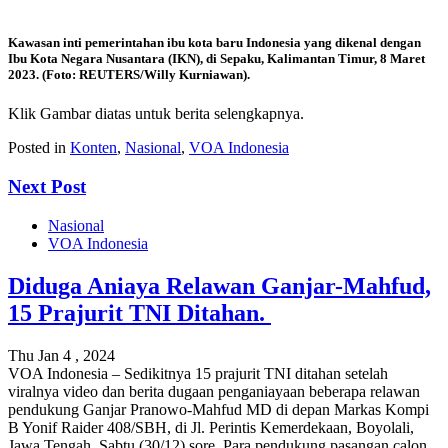
Kawasan inti pemerintahan ibu kota baru Indonesia yang dikenal dengan
Ibu Kota Negara Nusantara (IKN), di Sepaku, Kalimantan Timur, 8 Maret
2023. (Foto: REUTERS/Willy Kurniawan)
.
Klik Gambar diatas untuk berita selengkapnya.
Posted in
Konten
,
Nasional
,
VOA Indonesia
Next Post
Nasional
VOA Indonesia
Diduga Aniaya Relawan Ganjar-Mahfud,
15 Prajurit TNI Ditahan.
Thu Jan 4 , 2024
VOA Indonesia – Sedikitnya 15 prajurit TNI ditahan setelah
viralnya video dan berita dugaan penganiayaan beberapa relawan
pendukung Ganjar Pranowo-Mahfud MD di depan Markas Kompi
B Yonif Raider 408/SBH, di Jl. Perintis Kemerdekaan, Boyolali,
Jawa Tengah, Sabtu (30/12) sore. Para pendukung pasangan calon