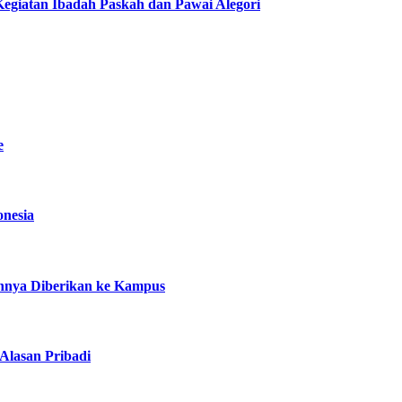
egiatan Ibadah Paskah dan Pawai Alegori
e
onesia
nnya Diberikan ke Kampus
Alasan Pribadi