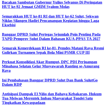
Bacakan Sambutan Gubernur Yulius Selvanus Di Peringatan
HUT ke-92 Jemaat GMIM Syalom Molas
Semarakkan HUT ke-81 RI dan HUT ke-62 Sulut, Sekwan
Niklas Silangen Hadiri Pencanangan Kegiatan hingga Laga
Eksebisi
Banggar DPRD Sulut Pertegas Sejumlah Poin Penting Pada
TAPD Pemprov Sulut Dalam Bahasan KUA-PPAS TA 2027
Semarak Kemerdekaan RI ke-81, Pemdes Matani Raya Resmi
Gulirkan Turnamen Sepak Bola Mini PSMR CUP III
Perkuat Konsolidasi Akar Rumput, DPC PDI Perjuangan
Minahasa Selatan Gelar Musyawarah Ranting se-Amurang
Raya
Ini Pembahasan Banggar DPRD Sulut Dan Bank SulutGo
Dalam RDP
Antisipasi Dampak El Niño dan Bahaya Kebakaran, Hukum
Tua Meiwan Merentek Imbau Masyarakat Tondei Satu
Tingkatkan Kewaspadaan