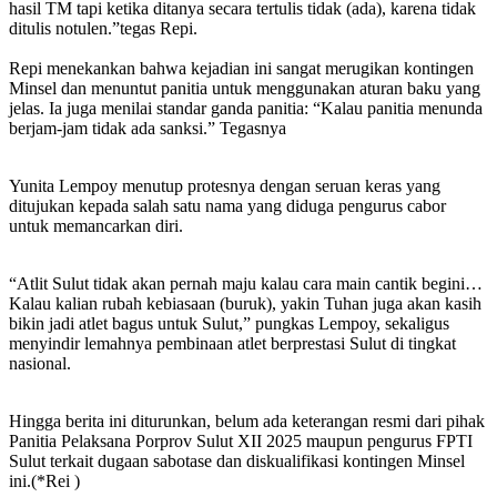
hasil TM tapi ketika ditanya secara tertulis tidak (ada), karena tidak
ditulis notulen.”tegas Repi. ‎
‎Repi menekankan bahwa kejadian ini sangat merugikan kontingen
Minsel dan menuntut panitia untuk menggunakan aturan baku yang
jelas. Ia juga menilai standar ganda panitia: “Kalau panitia menunda
berjam-jam tidak ada sanksi.”
Tegasnya
Yunita Lempoy menutup protesnya dengan seruan keras yang
ditujukan kepada salah satu nama yang diduga pengurus cabor
untuk memancarkan diri.
“Atlit Sulut tidak akan pernah maju kalau cara main cantik begini…
Kalau kalian rubah kebiasaan (buruk), yakin Tuhan juga akan kasih
bikin jadi atlet bagus untuk Sulut,” pungkas Lempoy, sekaligus
menyindir lemahnya pembinaan atlet berprestasi Sulut di tingkat
nasional.
Hingga berita ini diturunkan, belum ada keterangan resmi dari pihak
Panitia Pelaksana Porprov Sulut XII 2025 maupun pengurus FPTI
Sulut terkait dugaan sabotase dan diskualifikasi kontingen Minsel
ini.(*Rei )