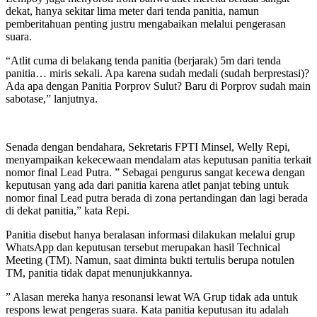
dekat, hanya sekitar lima meter dari tenda panitia, namun
pemberitahuan penting justru mengabaikan melalui pengerasan
suara.
“Atlit cuma di belakang tenda panitia (berjarak) 5m dari tenda
panitia… miris sekali. Apa karena sudah medali (sudah berprestasi)?
Ada apa dengan Panitia Porprov Sulut? Baru di Porprov sudah main
sabotase,” lanjutnya.
Senada dengan bendahara, Sekretaris FPTI Minsel, Welly Repi,
menyampaikan kekecewaan mendalam atas keputusan panitia terkait
nomor final Lead Putra. ” Sebagai pengurus sangat kecewa dengan
keputusan yang ada dari panitia karena atlet panjat tebing untuk
nomor final Lead putra berada di zona pertandingan dan lagi berada
di dekat panitia,” kata Repi.
Panitia disebut hanya beralasan informasi dilakukan melalui grup
WhatsApp dan keputusan tersebut merupakan hasil Technical
Meeting (TM). Namun, saat diminta bukti tertulis berupa notulen
TM, panitia tidak dapat menunjukkannya.
” Alasan mereka hanya resonansi lewat WA Grup tidak ada untuk
respons lewat pengeras suara. Kata panitia keputusan itu adalah