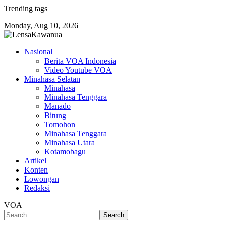
Skip
Trending tags
to
Monday, Aug 10, 2026
content
Nasional
Berita VOA Indonesia
Video Youtube VOA
Minahasa Selatan
Minahasa
Minahasa Tenggara
Manado
Bitung
Tomohon
Minahasa Tenggara
Minahasa Utara
Kotamobagu
Artikel
Konten
Lowongan
Redaksi
VOA
Search
for: