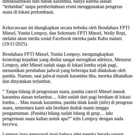
didiskualifikasi dari babak karantina, hanya karena alasan
“terlambat” tanpa pemberitahuan resmi menggunakan pengeras
suara di lokasi perlombaan.
Kekecawaan ini diungkapkan secara terbuka oleh Bendahara FPTI
Minsel, Yunita Lempoy, dan Sekretaris FPTI Minsel, Welly Repi,
melalui akun media sosial Facebook mereka pada Rabu malam
(19/11/2025).
Bendahara FPTI Minsel, Yunita Lempoy, mengungkapkan
kronologi kejadian yang dinilai sangat merugikan atletnya. Menurut
Lempoy, atlet Minsel sudah siaga di lokasi lomba sejak pagi,
menantikan perubahan jadwal yang beberapa kali dilakukan oleh
panitia. Namun, saat jadwal masuk karantina tiba, mereka dibatalkan
dan dinyatakan terlambat.
” Tanpa bilang di pengerasan suara, panitia cancel Minsel masuk
karantina alasan terlambat… Atlet sudah dari pagi berdiam di lokasi
lomba… Mau masuk karantina, panitia tidak kasih (info) di pengeras
suara, sementara kami ada berdiam duduk manis tunggu
pengumuman. (Panitia) bilang sudah bilang di grup… lalu
pengerasan suara kalian untuk apa?” tulis Lempoy dengan nada
kecewa.
Lempoy juga menyoroti ironi bahwa atlet mereka berada sangat