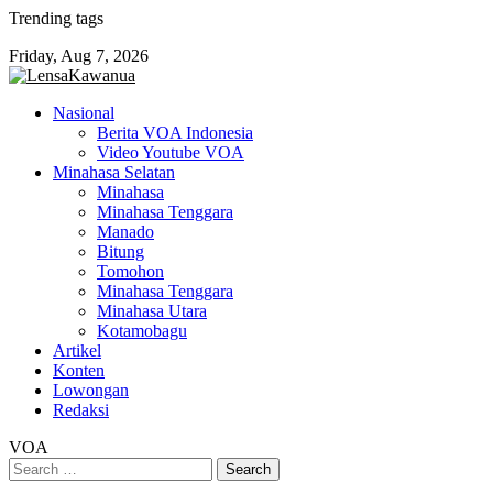
Skip
Trending tags
to
Friday, Aug 7, 2026
content
Nasional
Berita VOA Indonesia
Video Youtube VOA
Minahasa Selatan
Minahasa
Minahasa Tenggara
Manado
Bitung
Tomohon
Minahasa Tenggara
Minahasa Utara
Kotamobagu
Artikel
Konten
Lowongan
Redaksi
VOA
Search
for: