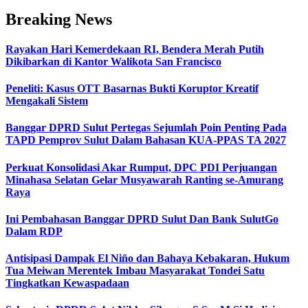
Breaking News
Rayakan Hari Kemerdekaan RI, Bendera Merah Putih
Dikibarkan di Kantor Walikota San Francisco
Peneliti: Kasus OTT Basarnas Bukti Koruptor Kreatif
Mengakali Sistem
Banggar DPRD Sulut Pertegas Sejumlah Poin Penting Pada
TAPD Pemprov Sulut Dalam Bahasan KUA-PPAS TA 2027
Perkuat Konsolidasi Akar Rumput, DPC PDI Perjuangan
Minahasa Selatan Gelar Musyawarah Ranting se-Amurang
Raya
Ini Pembahasan Banggar DPRD Sulut Dan Bank SulutGo
Dalam RDP
Antisipasi Dampak El Niño dan Bahaya Kebakaran, Hukum
Tua Meiwan Merentek Imbau Masyarakat Tondei Satu
Tingkatkan Kewaspadaan