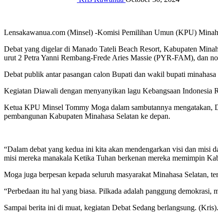
Lensakawanua.com (Minsel) -Komisi Pemilihan Umun (KPU) Minahasa
Debat yang digelar di Manado Tateli Beach Resort, Kabupaten Min
urut 2 Petra Yanni Rembang-Frede Aries Massie (PYR-FAM), dan 
Debat publik antar pasangan calon Bupati dan wakil bupati minahasa
Kegiatan Diawali dengan menyanyikan lagu Kebangsaan Indonesia R
Ketua KPU Minsel Tommy Moga dalam sambutannya mengatakan, Debat
pembangunan Kabupaten Minahasa Selatan ke depan.
“Dalam debat yang kedua ini kita akan mendengarkan visi dan misi d
misi mereka manakala Ketika Tuhan berkenan mereka memimpin Ka
Moga juga berpesan kepada seluruh masyarakat Minahasa Selatan, te
“Perbedaan itu hal yang biasa. Pilkada adalah panggung demokrasi, 
Sampai berita ini di muat, kegiatan Debat Sedang berlangsung. (Kris)