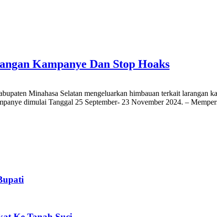
arangan Kampanye Dan Stop Hoaks
paten Minahasa Selatan mengeluarkan himbauan terkait larangan ka
mpanye dimulai Tanggal 25 September- 23 November 2024. – Mempers
Bupati
kat Ke Tanah Suci