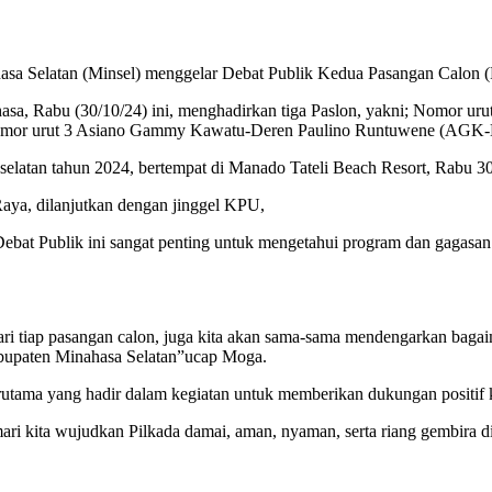
 Selatan (Minsel) menggelar Debat Publik Kedua Pasangan Calon (Pa
ahasa, Rabu (30/10/24) ini, menghadirkan tiga Paslon, yakni; Nomo
nomor urut 3 Asiano Gammy Kawatu-Deren Paulino Runtuwene (AGK-
 selatan tahun 2024, bertempat di Manado Tateli Beach Resort, Rabu 3
aya, dilanjutkan dengan jinggel KPU,
 Publik ini sangat penting untuk mengetahui program dan gagasan 
ari tiap pasangan calon, juga kita akan sama-sama mendengarkan bagai
bupaten Minahasa Selatan”ucap Moga.
rutama yang hadir dalam kegiatan untuk memberikan dukungan positif 
mari kita wujudkan Pilkada damai, aman, nyaman, serta riang gembira 
.