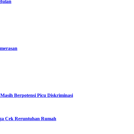
 Bulan
emerasan
asih Berpotensi Picu Diskriminasi
ngga Cek Reruntuhan Rumah