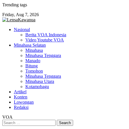
Skip
Trending tags
to
Friday, Aug 7, 2026
content
Nasional
Berita VOA Indonesia
Video Youtube VOA
Minahasa Selatan
Minahasa
Minahasa Tenggara
Manado
Bitung
Tomohon
Minahasa Tenggara
Minahasa Utara
Kotamobagu
Artikel
Konten
Lowongan
Redaksi
VOA
Search
for: