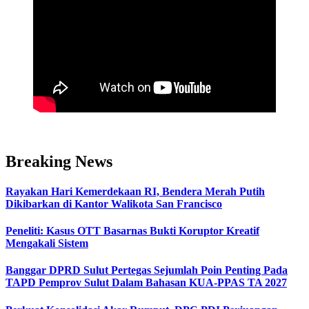
Breaking News
Rayakan Hari Kemerdekaan RI, Bendera Merah Putih
Dikibarkan di Kantor Walikota San Francisco
Peneliti: Kasus OTT Basarnas Bukti Koruptor Kreatif
Mengakali Sistem
Banggar DPRD Sulut Pertegas Sejumlah Poin Penting Pada
TAPD Pemprov Sulut Dalam Bahasan KUA-PPAS TA 2027