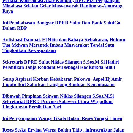
Perkuat Konsolidasi Akar Rumput, DPC PDI Perjuangan
Minahasa Selatan Gelar Musyawarah Ranting se-Amurang
Raya
Ini Pembahasan Banggar DPRD Sulut Dan Bank SulutGo
Dalam RDP
Antisipasi Dampak El Niño dan Bahaya Kebakaran, Hukum
Tua Meiwan Merentek Imbau Masyarakat Tondei Satu
Tingkatkan Kewaspadaan
Sekretaris DPRD Sulut Niklas Silangen S.Sos.M.Si.Hadiri
Pelantikan Jahja Rondonuwu sebagai Kadisdikda Sulut
Serap Aspirasi Korban Kebakaran Pakowa–Aspol,Hj Amir
Liputo Ikut Salurkan Langsung Bantuan Kemanusiaan
Dibawah Pimpinan Sekwan Niklas Silangen S.Sos.M,Si
Sekretariat DPRD Provinsi Sulawesi Utara Wujudkan
Lingkungan Bersih Dan Asri
Ini Penyampaian Warga Tikala Dalam Reses Yongki Limen
Reses Seska Ervina Warga Boltim Titip , infrastruktur Jalan