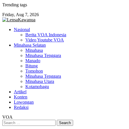
Skip
Trending tags
to
Friday, Aug 7, 2026
content
Nasional
Berita VOA Indonesia
Video Youtube VOA
Minahasa Selatan
Minahasa
Minahasa Tenggara
Manado
Bitung
Tomohon
Minahasa Tenggara
Minahasa Utara
Kotamobagu
Artikel
Konten
Lowongan
Redaksi
VOA
Search
for: