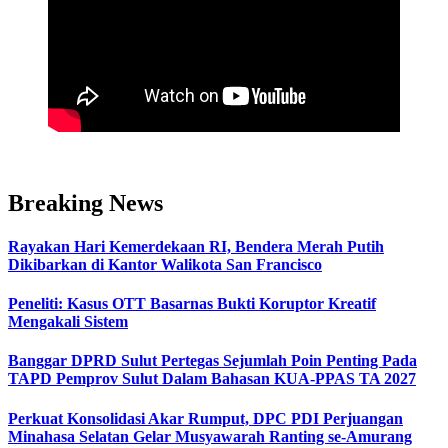
Breaking News
Rayakan Hari Kemerdekaan RI, Bendera Merah Putih
Dikibarkan di Kantor Walikota San Francisco
Peneliti: Kasus OTT Basarnas Bukti Koruptor Kreatif
Mengakali Sistem
Banggar DPRD Sulut Pertegas Sejumlah Poin Penting Pada
TAPD Pemprov Sulut Dalam Bahasan KUA-PPAS TA 2027
Perkuat Konsolidasi Akar Rumput, DPC PDI Perjuangan
Minahasa Selatan Gelar Musyawarah Ranting se-Amurang