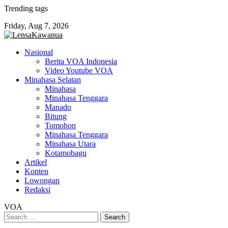
Skip
Trending tags
to
Friday, Aug 7, 2026
content
Nasional
Berita VOA Indonesia
Video Youtube VOA
Minahasa Selatan
Minahasa
Minahasa Tenggara
Manado
Bitung
Tomohon
Minahasa Tenggara
Minahasa Utara
Kotamobagu
Artikel
Konten
Lowongan
Redaksi
VOA
Search
for: