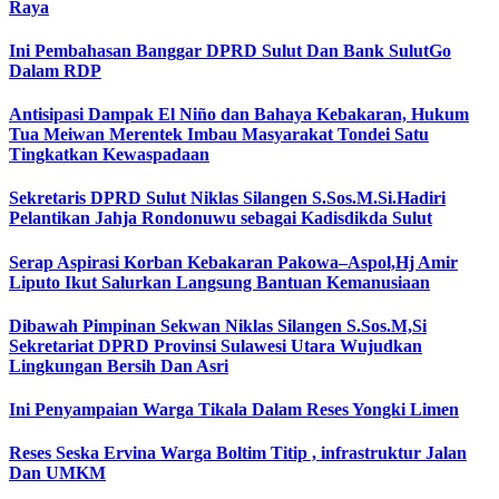
Raya
Ini Pembahasan Banggar DPRD Sulut Dan Bank SulutGo
Dalam RDP
Antisipasi Dampak El Niño dan Bahaya Kebakaran, Hukum
Tua Meiwan Merentek Imbau Masyarakat Tondei Satu
Tingkatkan Kewaspadaan
Sekretaris DPRD Sulut Niklas Silangen S.Sos.M.Si.Hadiri
Pelantikan Jahja Rondonuwu sebagai Kadisdikda Sulut
Serap Aspirasi Korban Kebakaran Pakowa–Aspol,Hj Amir
Liputo Ikut Salurkan Langsung Bantuan Kemanusiaan
Dibawah Pimpinan Sekwan Niklas Silangen S.Sos.M,Si
Sekretariat DPRD Provinsi Sulawesi Utara Wujudkan
Lingkungan Bersih Dan Asri
Ini Penyampaian Warga Tikala Dalam Reses Yongki Limen
Reses Seska Ervina Warga Boltim Titip , infrastruktur Jalan
Dan UMKM