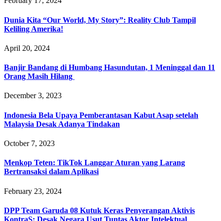
February 17, 2024
Dunia Kita “Our World, My Story”: Reality Club Tampil
Keliling Amerika!
April 20, 2024
Banjir Bandang di Humbang Hasundutan, 1 Meninggal dan 11
Orang Masih Hilang
December 3, 2023
Indonesia Bela Upaya Pemberantasan Kabut Asap setelah
Malaysia Desak Adanya Tindakan
October 7, 2023
Menkop Teten: TikTok Langgar Aturan yang Larang
Bertransaksi dalam Aplikasi
February 23, 2024
DPP Team Garuda 08 Kutuk Keras Penyerangan Aktivis
KontraS: Desak Negara Usut Tuntas Aktor Intelektual