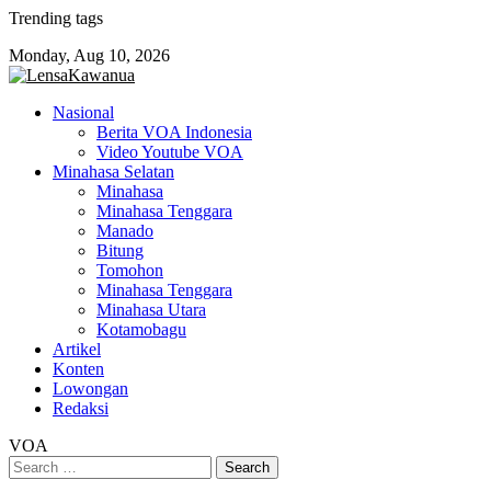
Skip
Trending tags
to
Monday, Aug 10, 2026
content
Nasional
Berita VOA Indonesia
Video Youtube VOA
Minahasa Selatan
Minahasa
Minahasa Tenggara
Manado
Bitung
Tomohon
Minahasa Tenggara
Minahasa Utara
Kotamobagu
Artikel
Konten
Lowongan
Redaksi
VOA
Search
for: