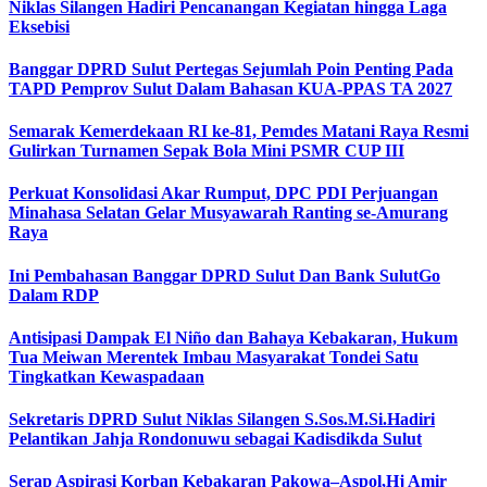
Niklas Silangen Hadiri Pencanangan Kegiatan hingga Laga
Eksebisi
Banggar DPRD Sulut Pertegas Sejumlah Poin Penting Pada
TAPD Pemprov Sulut Dalam Bahasan KUA-PPAS TA 2027
Semarak Kemerdekaan RI ke-81, Pemdes Matani Raya Resmi
Gulirkan Turnamen Sepak Bola Mini PSMR CUP III
Perkuat Konsolidasi Akar Rumput, DPC PDI Perjuangan
Minahasa Selatan Gelar Musyawarah Ranting se-Amurang
Raya
Ini Pembahasan Banggar DPRD Sulut Dan Bank SulutGo
Dalam RDP
Antisipasi Dampak El Niño dan Bahaya Kebakaran, Hukum
Tua Meiwan Merentek Imbau Masyarakat Tondei Satu
Tingkatkan Kewaspadaan
Sekretaris DPRD Sulut Niklas Silangen S.Sos.M.Si.Hadiri
Pelantikan Jahja Rondonuwu sebagai Kadisdikda Sulut
Serap Aspirasi Korban Kebakaran Pakowa–Aspol,Hj Amir