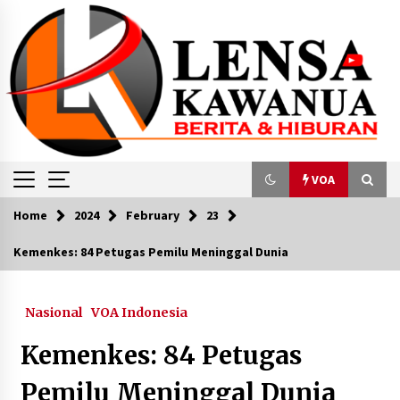
Skip
to
content
VOA
Home
2024
February
23
VOA
Kemenkes: 84 Petugas Pemilu Meninggal Dunia
Pemilu 2024: Harapan Mereka yang Berada di
Balik Jeruji Besi
Nasional
VOA Indonesia
February 14, 2024
Kemenkes: 84 Petugas
Survei Indikator: Elektabilitas Prabowo dan
Ganjar Bersaing Ketat
Pemilu Meninggal Dunia
August 20, 2023