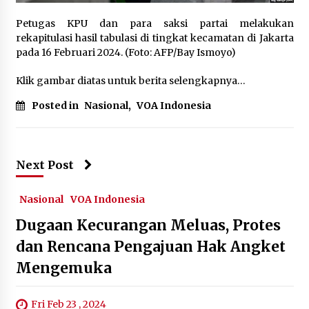
October 20, 2023
Petugas KPU dan para saksi partai melakukan
rekapitulasi hasil tabulasi di tingkat kecamatan di Jakarta
Jabatan Sipil Bagi TNI/Polri Tetap Dibatasi
pada 16 Februari 2024. (Foto: AFP/Bay Ismoyo)
March 15, 2024
Klik gambar diatas untuk berita selengkapnya…
Eksorsisme: Pengalaman Warga Indonesia dan
Posted in
Nasional
,
VOA Indonesia
Sejarah Filmnya di Washington, D.C.
November 10, 2023
Next Post
Energi Terbarukan, Solusi Kemandirian Energi
Daerah Terpencil
October 7, 2023
Nasional
VOA Indonesia
Dugaan Kecurangan Meluas, Protes
Aktivis Lingkungan Kecam Bank Dunia karena
Dukung Pembangunan PLTU di Indonesia
dan Rencana Pengajuan Hak Angket
September 14, 2023
Mengemuka
Steven Kandouw Menerima Audiensi Mitra
Jepang Yuime dan TV NHK Japan & Pengurus
Fri Feb 23 , 2024