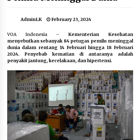
Tiga Pendaki Diselamatkan dari Gunung
AdminLK
February 23, 2024
Marapi
December 8, 2023
VOA Indonesia –
Kementerian Kesehatan
menyebutkan sebanyak 84 petugas pemilu meninggal
Presiden Setujui Pengunduran Diri Firli Bahuri
dunia dalam rentang 14 Februari hingga 18 Februari
Sebagai Ketua KPK.
2024. Penyebab kematian di antaranya adalah
January 4, 2024
penyakit jantung, kecelakaan, dan hipertensi.
Kebakaran Hutan dan Lahan: Dampak El Nino
yang Berbiaya Mahal
September 22, 2023
Menlu: Indonesia Kutuk Serangan Israel ke RS
Indonesia di Gaza
November 21, 2023
Anies Baswedan-Muhaimin Iskandar Resmi
Daftar ke KPU