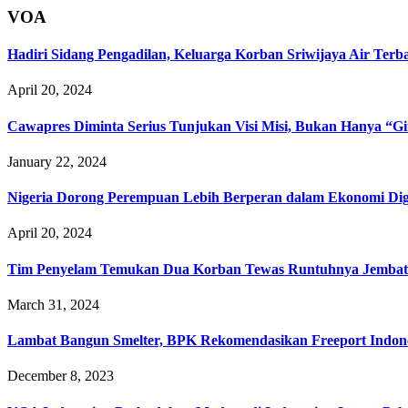
VOA
Hadiri Sidang Pengadilan, Keluarga Korban Sriwijaya Air Terb
April 20, 2024
Cawapres Diminta Serius Tunjukan Visi Misi, Bukan Hanya “
January 22, 2024
Nigeria Dorong Perempuan Lebih Berperan dalam Ekonomi Dig
April 20, 2024
Tim Penyelam Temukan Dua Korban Tewas Runtuhnya Jembata
March 31, 2024
Lambat Bangun Smelter, BPK Rekomendasikan Freeport Indon
December 8, 2023