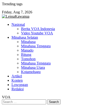
Skip
Trending tags
to
Friday, Aug 7, 2026
content
Nasional
Berita VOA Indonesia
Video Youtube VOA
Minahasa Selatan
Minahasa
Minahasa Tenggara
Manado
Bitung
Tomohon
Minahasa Tenggara
Minahasa Utara
Kotamobagu
Artikel
Konten
Lowongan
Redaksi
VOA
Search
for: