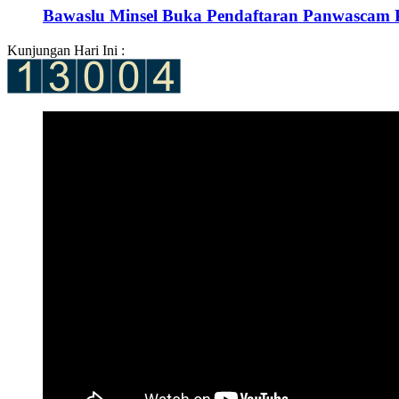
Bawaslu Minsel Buka Pendaftaran Panwascam 
Kunjungan Hari Ini :