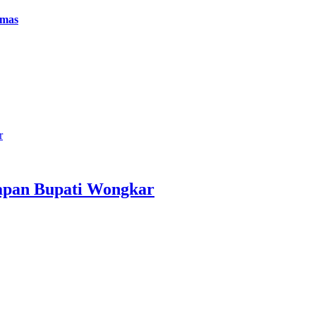
amas
r
apan Bupati Wongkar