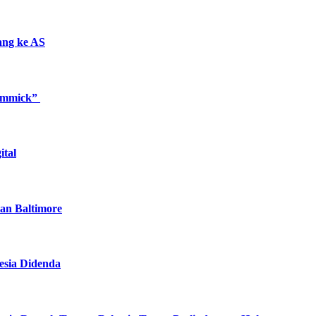
ang ke AS
Gimmick”
ital
n Baltimore
esia Didenda