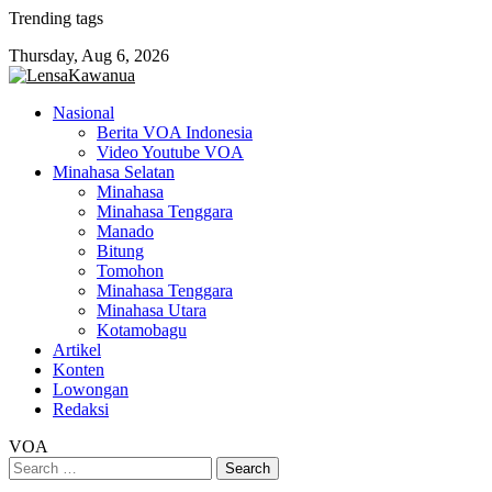
Skip
Trending tags
to
Thursday, Aug 6, 2026
content
Nasional
Berita VOA Indonesia
Video Youtube VOA
Minahasa Selatan
Minahasa
Minahasa Tenggara
Manado
Bitung
Tomohon
Minahasa Tenggara
Minahasa Utara
Kotamobagu
Artikel
Konten
Lowongan
Redaksi
VOA
Search
for: