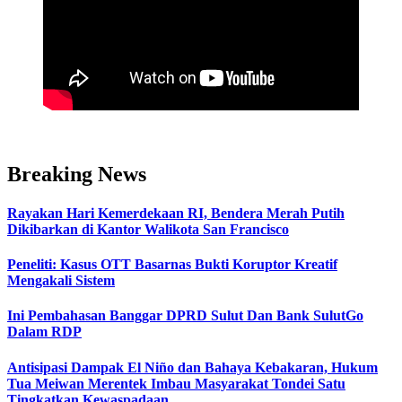
Breaking News
Rayakan Hari Kemerdekaan RI, Bendera Merah Putih
Dikibarkan di Kantor Walikota San Francisco
Peneliti: Kasus OTT Basarnas Bukti Koruptor Kreatif
Mengakali Sistem
Ini Pembahasan Banggar DPRD Sulut Dan Bank SulutGo
Dalam RDP
Antisipasi Dampak El Niño dan Bahaya Kebakaran, Hukum
Tua Meiwan Merentek Imbau Masyarakat Tondei Satu
Tingkatkan Kewaspadaan