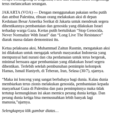
terus melancarkan serangan.
JAKARTA (VOA) — Dengan menggunakan pakaian serba putih
dan atribut Palestina, ribuan orang melakukan aksi di depan
Kedutaan Besar Amerika Serikat di Jakarta untuk mendesak segera
dihentikannya pembantaian dan genosida yang dilakukan Israel
terhadap warga Gaza. Kertas putih bertuliskan “Stop Genocida,
Never Normalize With Israel” dan “Long Live The Resistance”
diarak massa dalam demonstrasi itu.
Ketua pelaksana aksi, Muhammad Zaitun Rasmin, mengatakan aksi
ini dilakukan untuk mengajak seluruh masyarakat Indonesia yang
mempunyai hati nurani dan cita perdamaian untuk terus bergerak,
minimal bersuara agar pembantaian yang dilakukan Israel segera
dihentikan. Terlebih setelah pembunuhan pemimpin kelompok
Hamas, Ismail Haniyeh, di Teheran, Iran, Selasa (30/7), ujarnya.
“Maka ini lonceng yang sangat berbahaya bagi dunia. Kalau dunia
membiarkan terus zionis melakukan genosida, pembantaian kepada
masyarkaat Gaza di Palestina dan para pemimpinnya maka tidak
tertutup kemungkinan ini akan memicu perang dunia ketiga. Dan
perang dunia ketiga bisa memusnahkan lebih banyak lagi
manusia,”ujarnya.
Selengkapnya klik gambar diatas…