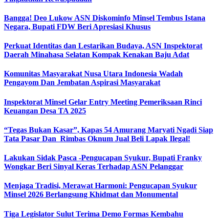
Bangga! Deo Lukow ASN Diskominfo Minsel Tembus Istana
Negara, Bupati FDW Beri Apresiasi Khusus‎
Perkuat Identitas dan Lestarikan Budaya, ASN Inspektorat
Daerah Minahasa Selatan Kompak Kenakan Baju Adat
Komunitas Masyarakat Nusa Utara Indonesia Wadah
Pengayom Dan Jembatan Aspirasi Masyarakat
Inspektorat Minsel Gelar Entry Meeting Pemeriksaan Rinci
Keuangan Desa TA 2025
“Tegas Bukan Kasar”, Kapas 54 Amurang Maryati Ngadi Siap
Tata Pasar Dan Rimbas Oknum Jual Beli Lapak Ilegal!
Lakukan Sidak Pasca -Pengucapan Syukur, Bupati Franky
Wongkar Beri Sinyal Keras Terhadap ASN Pelanggar‎
Menjaga Tradisi, Merawat Harmoni: Pengucapan Syukur
Minsel 2026 Berlangsung Khidmat dan Monumental
Tiga Legislator Sulut Terima Demo Formas Kembahu