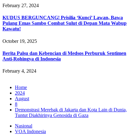
February 27, 2024
KUDUS BERGUNCANG! Prisilia ‘Kunci’ Lawan, Bawa
Pulang Emas Sambo Combat Sulut di Depan Mata Wabup
Kawatu!
October 19, 2025
Berita Palsu dan Kebencian di Medsos Perburuk Sentimen
Anti-Rohingya di Indonesia
February 4, 2024
Home
2024
August
8
Demonstrasi Merebak di Jakarta dan Kota Lain di Dunia,
Tuntut Diakhirinya Genosida di Gaza
Nasional
VOA Indonesia