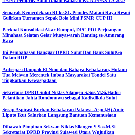
TAPD Pemprov Sulut Dalam Bahasan KUA-PPAS TA 2027
Semarak Kemerdekaan RI ke-81, Pemdes Matani Raya Resmi
Gulirkan Turnamen Sepak Bola Mini PSMR CUP III
Perkuat Konsolidasi Akar Rumput, DPC PDI Perjuangan
Minahasa Selatan Gelar Musyawarah Ranting se-Amurang
Raya
Ini Pembahasan Banggar DPRD Sulut Dan Bank SulutGo
Dalam RDP
Antisipasi Dampak El Niño dan Bahaya Kebakaran, Hukum
Tua Meiwan Merentek Imbau Masyarakat Tondei Satu
Tingkatkan Kewaspadaan
Sekretaris DPRD Sulut Niklas Silangen S.Sos.M.Si.Hadiri
Pelantikan Jahja Rondonuwu sebagai Kadisdikda Sulut
Serap Aspirasi Korban Kebakaran Pakowa–Aspol,Hj Amir
Liputo Ikut Salurkan Langsung Bantuan Kemanusiaan
Dibawah Pimpinan Sekwan Niklas Silangen S.Sos.M,Si
Sekretariat DPRD Provinsi Sulawesi Utara Wujudkan