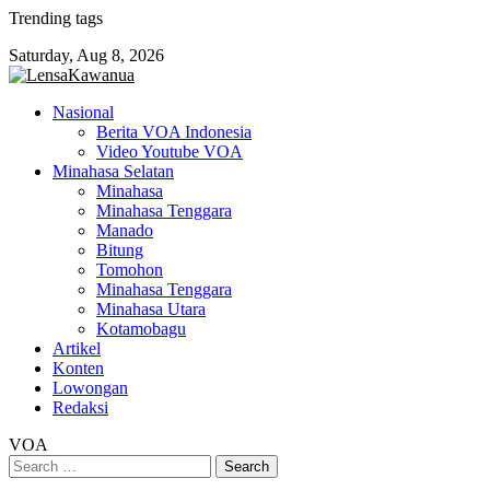
Skip
Trending tags
to
Saturday, Aug 8, 2026
content
Nasional
Berita VOA Indonesia
Video Youtube VOA
Minahasa Selatan
Minahasa
Minahasa Tenggara
Manado
Bitung
Tomohon
Minahasa Tenggara
Minahasa Utara
Kotamobagu
Artikel
Konten
Lowongan
Redaksi
VOA
Search
for: