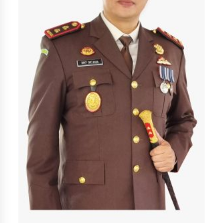
Jokowi Optimis Indonesia Jadi Pemain Utama di
Industri Kendaraan Listrik, Pakar: Perluas
Pasar Domestik Dulu
July 8, 2024
Gempa di Maroko Menyisakan Duka,
Meluluhlantakkan Bangunan Bersejarah
September 10, 2023
Menkeu: Defisit APBN 2024 Diprediksi Lebih
Tinggi
July 13, 2024
Hormati Keputusan DKPP, Jokowi Pastikan
Pilkada Serentak Berjalan Baik
July 8, 2024
Berita VOA Indonesia : “Paruh Pertama 2023,
Realisasi Investasi RI Tembus Rp 678,7 Triliun”