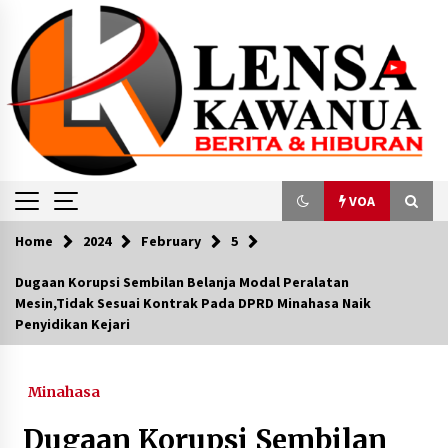
Skip
to
content
VOA
Home
2024
February
5
VOA
Dugaan Korupsi Sembilan Belanja Modal Peralatan
Mesin,Tidak Sesuai Kontrak Pada DPRD Minahasa Naik
Komnas Perempuan: Kekerasan Berbasis
Penyidikan Kejari
Gender Tahun 2023 Capai 289.111 Kasus
March 12, 2024
Minahasa
Ketua KPK Firli Bahuri Ditetapkan sebagai
Tersangka Kasus Pemerasan
Dugaan Korupsi Sembilan
November 26, 2023