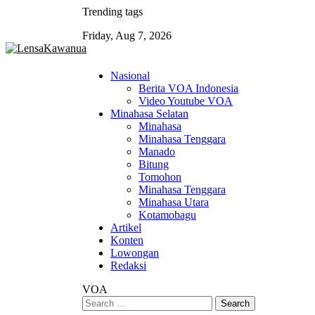
Skip
Trending tags
to
Friday, Aug 7, 2026
content
Nasional
Berita VOA Indonesia
Video Youtube VOA
Minahasa Selatan
Minahasa
Minahasa Tenggara
Manado
Bitung
Tomohon
Minahasa Tenggara
Minahasa Utara
Kotamobagu
Artikel
Konten
Lowongan
Redaksi
VOA
Search
for: