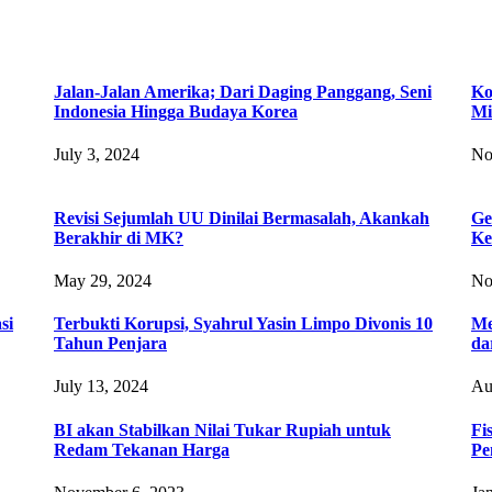
Jalan-Jalan Amerika; Dari Daging Panggang, Seni
Ko
Indonesia Hingga Budaya Korea
Mi
July 3, 2024
No
Revisi Sejumlah UU Dinilai Bermasalah, Akankah
Ge
Berakhir di MK?
Ke
May 29, 2024
No
si
Terbukti Korupsi, Syahrul Yasin Limpo Divonis 10
Me
Tahun Penjara
da
July 13, 2024
Au
BI akan Stabilkan Nilai Tukar Rupiah untuk
Fi
Redam Tekanan Harga
Pe