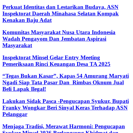
Perkuat Identitas dan Lestarikan Budaya, ASN
Inspektorat Daerah Minahasa Selatan Kompak
Kenakan Baju Adat
Komunitas Masyarakat Nusa Utara Indonesia
Wadah Pengayom Dan Jembatan Aspirasi
Masyarakat
Inspektorat Minsel Gelar Entry Meeting
Pemeriksaan Rinci Keuangan Desa TA 2025
“Tegas Bukan Kasar”, Kapas 54 Amurang Maryati
Ngadi Siap Tata Pasar Dan Rimbas Oknum Jual
Beli Lapak Ilegal!
Lakukan Sidak Pasca -Pengucapan Syukur, Bupati
Franky Wongkar Beri Sinyal Keras Terhadap ASN
Pelanggar‎
Menjaga Tradisi, Merawat Harmoni: Pengucapan
Syukur Minsel 2026 Berlangsung Khidmat dan