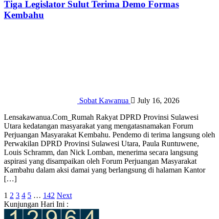
Tiga Legislator Sulut Terima Demo Formas
Kembahu
Sobat Kawanua
July 16, 2026
Lensakawanua.Com_Rumah Rakyat DPRD Provinsi Sulawesi
Utara kedatangan masyarakat yang mengatasnamakan Forum
Perjuangan Masyarakat Kembahu. Pendemo di terima langsung oleh
Perwakilan DPRD Provinsi Sulawesi Utara, Paula Runtuwene,
Louis Schramm, dan Nick Lomban, menerima secara langsung
aspirasi yang disampaikan oleh Forum Perjuangan Masyarakat
Kambahu dalam aksi damai yang berlangsung di halaman Kantor
[…]
Posts
1
2
3
4
5
…
142
Next
Kunjungan Hari Ini :
pagination