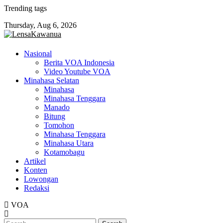
Skip
Trending tags
to
Thursday, Aug 6, 2026
content
Nasional
Berita VOA Indonesia
Video Youtube VOA
Minahasa Selatan
Minahasa
Minahasa Tenggara
Manado
Bitung
Tomohon
Minahasa Tenggara
Minahasa Utara
Kotamobagu
Artikel
Konten
Lowongan
Redaksi
VOA
Search